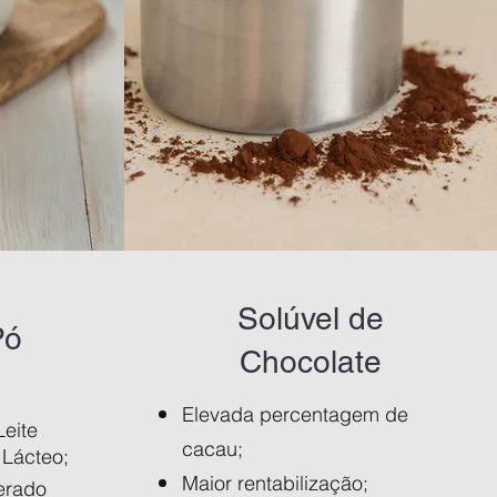
Solúvel de
Pó
Chocolate
Elevada percentagem de
Leite
cacau;
Lácteo;
Maior rentabilização;
erado