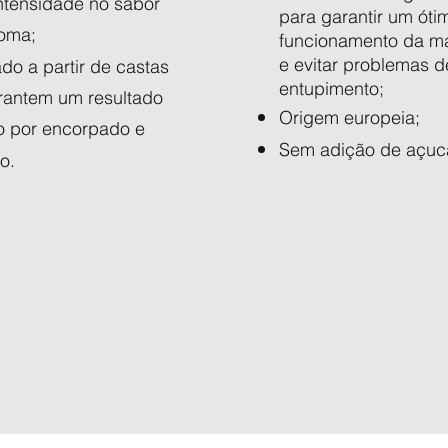
ntensidade no sabor
para garantir um óti
roma;
funcionamento da m
e evitar problemas d
do a partir de castas
entupimento;
rantem um resultado
Origem europeia;
o por encorpado e
Sem adição de açuc
o.