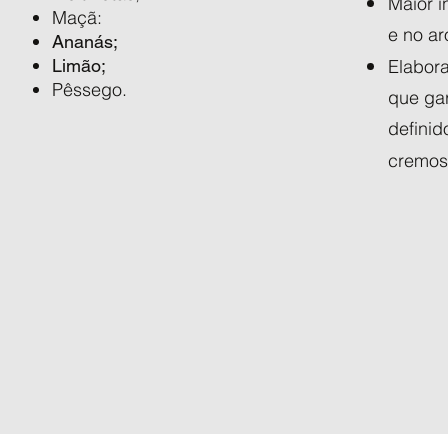
Maior i
​Maçã:
e no a
Ananás;
Limão;
Elabora
​Pêssego.
que ga
definid
cremos