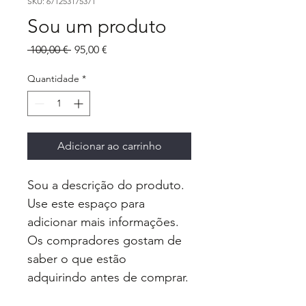
SKU: 671253175371
Sou um produto
Preço
Preço
 100,00 € 
95,00 €
normal
promocional
Quantidade
*
Adicionar ao carrinho
Sou a descrição do produto. 
Use este espaço para 
adicionar mais informações. 
Os compradores gostam de 
saber o que estão 
adquirindo antes de comprar.